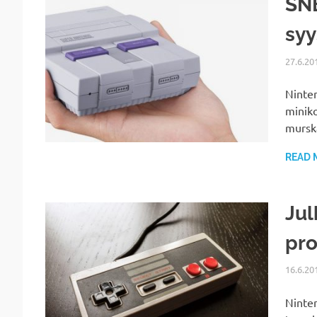
SNE
syy
27.6.20
Ninten
miniko
murska
READ 
Jul
pro
16.6.20
Ninten