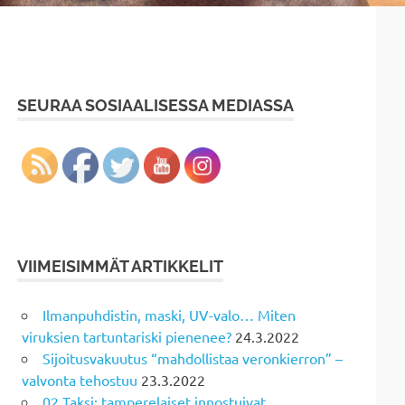
SEURAA SOSIAALISESSA MEDIASSA
VIIMEISIMMÄT ARTIKKELIT
Ilmanpuhdistin, maski, UV-valo… Miten
viruksien tartuntariski pienenee?
24.3.2022
Sijoitusvakuutus “mahdollistaa veronkierron” –
valvonta tehostuu
23.3.2022
02 Taksi: tamperelaiset innostuivat