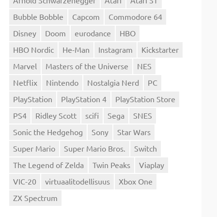
Bubble Bobble
Capcom
Commodore 64
Disney
Doom
eurodance
HBO
HBO Nordic
He-Man
Instagram
Kickstarter
Marvel
Masters of the Universe
NES
Netflix
Nintendo
Nostalgia Nerd
PC
PlayStation
PlayStation 4
PlayStation Store
PS4
Ridley Scott
scifi
Sega
SNES
Sonic the Hedgehog
Sony
Star Wars
Super Mario
Super Mario Bros.
Switch
The Legend of Zelda
Twin Peaks
Viaplay
VIC-20
virtuaalitodellisuus
Xbox One
ZX Spectrum