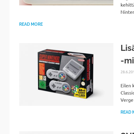
kehitt
Ninten
READ MORE
Lis
-mi
28.6.20
Eilen 
Classi
Verge
READ 