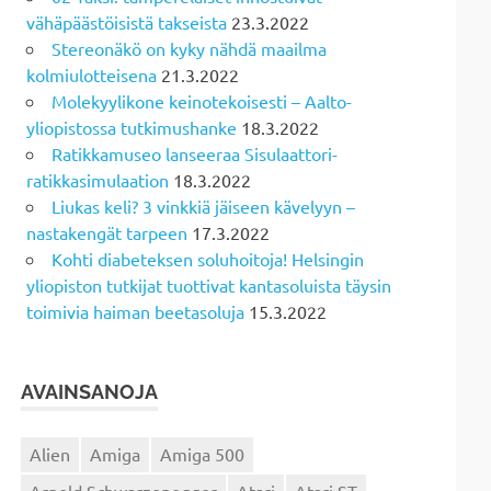
vähäpäästöisistä takseista
23.3.2022
Stereonäkö on kyky nähdä maailma
kolmiulotteisena
21.3.2022
Molekyylikone keinotekoisesti – Aalto-
yliopistossa tutkimushanke
18.3.2022
Ratikkamuseo lanseeraa Sisulaattori-
ratikkasimulaation
18.3.2022
Liukas keli? 3 vinkkiä jäiseen kävelyyn –
nastakengät tarpeen
17.3.2022
Kohti diabeteksen soluhoitoja! Helsingin
yliopiston tutkijat tuottivat kantasoluista täysin
toimivia haiman beetasoluja
15.3.2022
AVAINSANOJA
Alien
Amiga
Amiga 500
Arnold Schwarzenegger
Atari
Atari ST