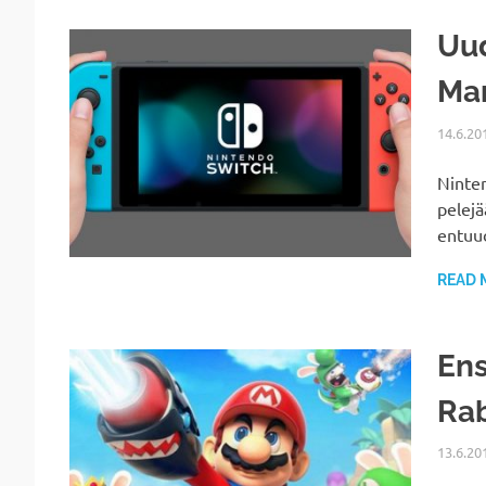
Uud
Mar
14.6.20
Ninten
pelejä
entuud
READ 
Ens
Rab
13.6.20