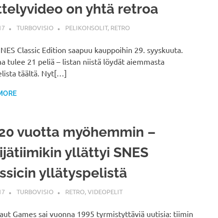
ttelyvideo on yhtä retroa
17
TURBOVISIO
PELIKONSOLIT
,
RETRO
NES Classic Edition saapuu kauppoihin 29. syyskuuta.
 tulee 21 peliä – listan niistä löydät aiemmasta
elista täältä. Nyt[…]
MORE
 20 vuotta myöhemmin –
ijätiimikin yllättyi SNES
ssicin yllätyspelistä
17
TURBOVISIO
RETRO
,
VIDEOPELIT
ut Games sai vuonna 1995 tyrmistyttäviä uutisia: tiimin