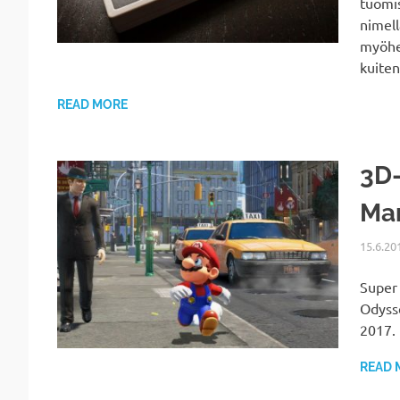
tuomis
nimell
myöhe
kuiten
READ MORE
3D-
Mar
15.6.20
Super 
Odysse
2017. 
READ 