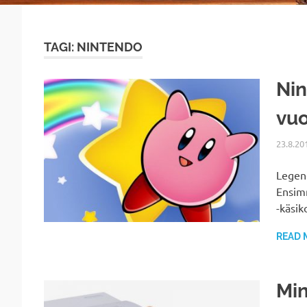
TAGI: NINTENDO
Nin
vuo
23.8.20
Legen
Ensim
-käsik
READ 
Min