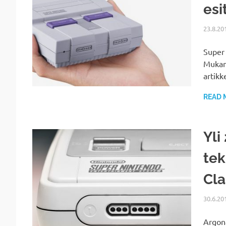
esi
23.8.20
Super 
Mukana
artikk
READ 
Yli
tek
Cla
30.6.20
Argona