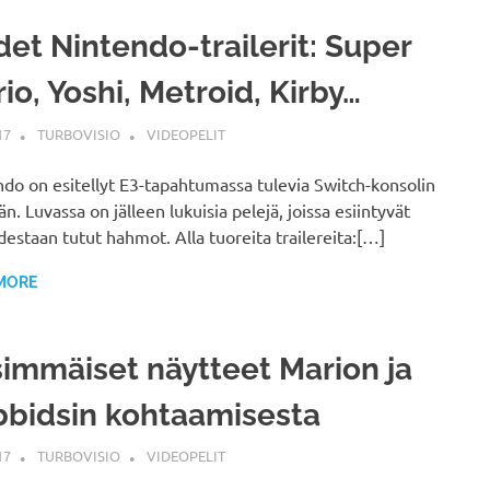
et Nintendo-trailerit: Super
io, Yoshi, Metroid, Kirby…
17
TURBOVISIO
VIDEOPELIT
do on esitellyt E3-tapahtumassa tulevia Switch-konsolin
än. Luvassa on jälleen lukuisia pelejä, joissa esiintyvät
estaan tutut hahmot. Alla tuoreita trailereita:[…]
MORE
immäiset näytteet Marion ja
bidsin kohtaamisesta
17
TURBOVISIO
VIDEOPELIT