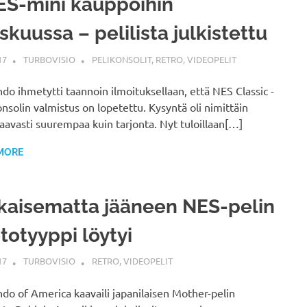
S-mini kauppoihin
skuussa – pelilista julkistettu
17
TURBOVISIO
PELIKONSOLIT
,
RETRO
,
VIDEOPELIT
do ihmetytti taannoin ilmoituksellaan, että NES Classic -
nsolin valmistus on lopetettu. Kysyntä oli nimittäin
avasti suurempaa kuin tarjonta. Nyt tuloillaan[…]
MORE
kaisematta jääneen NES-pelin
totyyppi löytyi
17
TURBOVISIO
RETRO
,
VIDEOPELIT
do of America kaavaili japanilaisen Mother-pelin