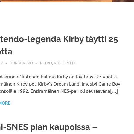
tendo-legenda Kirby täytti 25
tta
17
TURBOVISIO
RETRO
,
VIDEOPELIT
daarinen Nintendo-hahmo Kirby on täyttänyt 25 vuotta.
mäinen Kirby-peli Kirby’s Dream Land ilmestyi Game Boy
onsolille 1992. Ensimmäinen NES-peli oli seuraavana[…]
MORE
i-SNES pian kaupoissa –