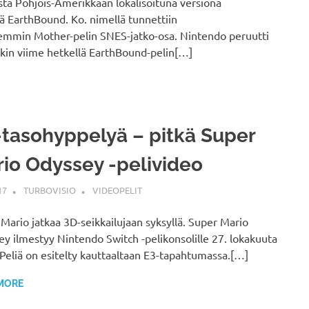
ta Pohjois-Amerikkaan lokalisoituna versiona
ä EarthBound. Ko. nimellä tunnettiin
mmin Mother-pelin SNES-jatko-osa. Nintendo peruutti
kin viime hetkellä EarthBound-pelin[…]
tasohyppelyä – pitkä Super
io Odyssey -pelivideo
17
TURBOVISIO
VIDEOPELIT
Mario jatkaa 3D-seikkailujaan syksyllä. Super Mario
y ilmestyy Nintendo Switch -pelikonsolille 27. lokakuuta
Peliä on esitelty kauttaaltaan E3-tapahtumassa.[…]
MORE