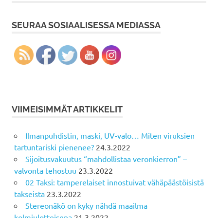
SEURAA SOSIAALISESSA MEDIASSA
VIIMEISIMMÄT ARTIKKELIT
Ilmanpuhdistin, maski, UV-valo… Miten viruksien
tartuntariski pienenee?
24.3.2022
Sijoitusvakuutus “mahdollistaa veronkierron” –
valvonta tehostuu
23.3.2022
02 Taksi: tamperelaiset innostuivat vähäpäästöisistä
takseista
23.3.2022
Stereonäkö on kyky nähdä maailma
kolmiulotteisena
21.3.2022