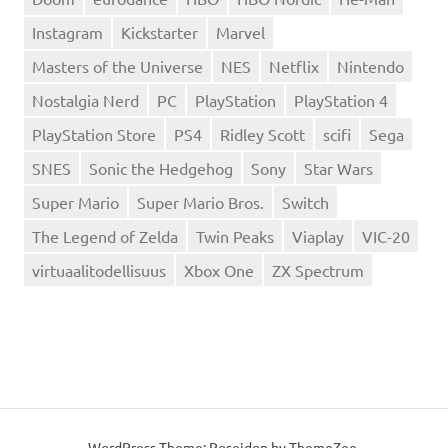
Instagram
Kickstarter
Marvel
Masters of the Universe
NES
Netflix
Nintendo
Nostalgia Nerd
PC
PlayStation
PlayStation 4
PlayStation Store
PS4
Ridley Scott
scifi
Sega
SNES
Sonic the Hedgehog
Sony
Star Wars
Super Mario
Super Mario Bros.
Switch
The Legend of Zelda
Twin Peaks
Viaplay
VIC-20
virtuaalitodellisuus
Xbox One
ZX Spectrum
WordPress Theme: Poseidon by
ThemeZee
.