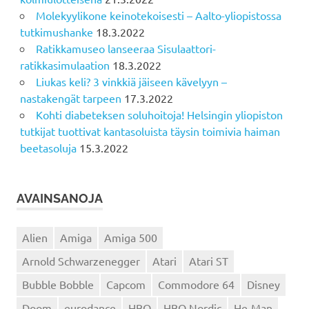
Molekyylikone keinotekoisesti – Aalto-yliopistossa
tutkimushanke
18.3.2022
Ratikkamuseo lanseeraa Sisulaattori-
ratikkasimulaation
18.3.2022
Liukas keli? 3 vinkkiä jäiseen kävelyyn –
nastakengät tarpeen
17.3.2022
Kohti diabeteksen soluhoitoja! Helsingin yliopiston
tutkijat tuottivat kantasoluista täysin toimivia haiman
beetasoluja
15.3.2022
AVAINSANOJA
Alien
Amiga
Amiga 500
Arnold Schwarzenegger
Atari
Atari ST
Bubble Bobble
Capcom
Commodore 64
Disney
Doom
eurodance
HBO
HBO Nordic
He-Man