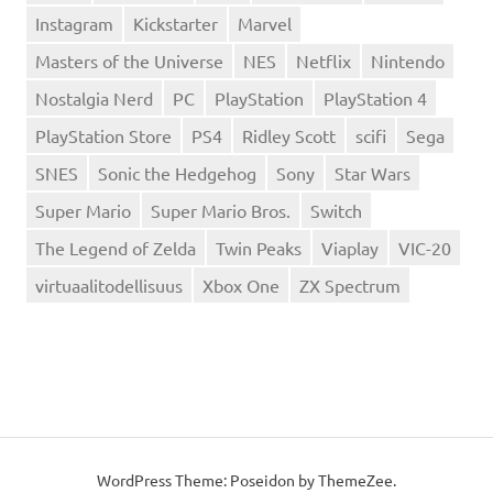
Instagram
Kickstarter
Marvel
Masters of the Universe
NES
Netflix
Nintendo
Nostalgia Nerd
PC
PlayStation
PlayStation 4
PlayStation Store
PS4
Ridley Scott
scifi
Sega
SNES
Sonic the Hedgehog
Sony
Star Wars
Super Mario
Super Mario Bros.
Switch
The Legend of Zelda
Twin Peaks
Viaplay
VIC-20
virtuaalitodellisuus
Xbox One
ZX Spectrum
WordPress Theme: Poseidon by
ThemeZee
.