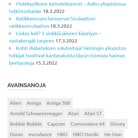
Molekyylikone keinotekoisesti – Aalto-yliopistossa
tutkimushanke
18.3.2022
Ratikkamuseo lanseeraa Sisulaattori-
ratikkasimulaation
18.3.2022
Liukas keli? 3 vinkkiä jäiseen kävelyyn –
nastakengät tarpeen
17.3.2022
Kohti diabeteksen soluhoitoja! Helsingin yliopiston
tutkijat tuottivat kantasoluista täysin toimivia haiman
beetasoluja
15.3.2022
AVAINSANOJA
Alien
Amiga
Amiga 500
Arnold Schwarzenegger
Atari
Atari ST
Bubble Bobble
Capcom
Commodore 64
Disney
Doom
eurodance
HBO
HBO Nordic
He-Man