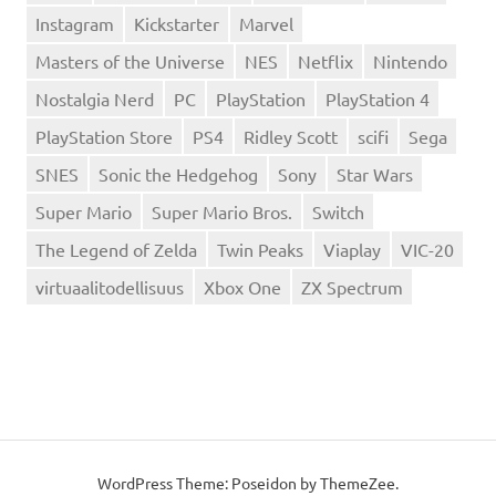
Instagram
Kickstarter
Marvel
Masters of the Universe
NES
Netflix
Nintendo
Nostalgia Nerd
PC
PlayStation
PlayStation 4
PlayStation Store
PS4
Ridley Scott
scifi
Sega
SNES
Sonic the Hedgehog
Sony
Star Wars
Super Mario
Super Mario Bros.
Switch
The Legend of Zelda
Twin Peaks
Viaplay
VIC-20
virtuaalitodellisuus
Xbox One
ZX Spectrum
WordPress Theme: Poseidon by
ThemeZee
.