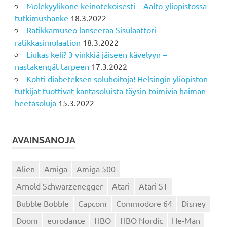
Molekyylikone keinotekoisesti – Aalto-yliopistossa
tutkimushanke
18.3.2022
Ratikkamuseo lanseeraa Sisulaattori-
ratikkasimulaation
18.3.2022
Liukas keli? 3 vinkkiä jäiseen kävelyyn –
nastakengät tarpeen
17.3.2022
Kohti diabeteksen soluhoitoja! Helsingin yliopiston
tutkijat tuottivat kantasoluista täysin toimivia haiman
beetasoluja
15.3.2022
AVAINSANOJA
Alien
Amiga
Amiga 500
Arnold Schwarzenegger
Atari
Atari ST
Bubble Bobble
Capcom
Commodore 64
Disney
Doom
eurodance
HBO
HBO Nordic
He-Man