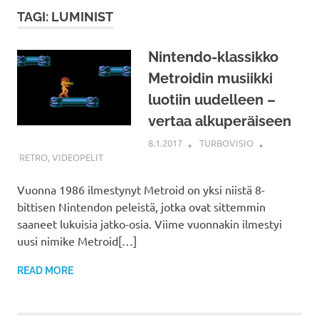
TAGI: LUMINIST
Nintendo-klassikko
Metroidin musiikki
luotiin uudelleen –
vertaa alkuperäiseen
8.1.2017
TURBOVISIO
RETRO
,
VIDEOPELIT
Vuonna 1986 ilmestynyt Metroid on yksi niistä 8-
bittisen Nintendon peleistä, jotka ovat sittemmin
saaneet lukuisia jatko-osia. Viime vuonnakin ilmestyi
uusi nimike Metroid[…]
READ MORE