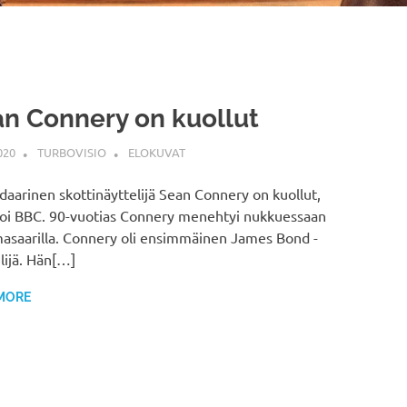
n Connery on kuollut
020
TURBOVISIO
ELOKUVAT
aarinen skottinäyttelijä Sean Connery on kuollut,
toi BBC. 90-vuotias Connery menehtyi nukkuessaan
asaarilla. Connery oli ensimmäinen James Bond -
lijä. Hän[…]
MORE