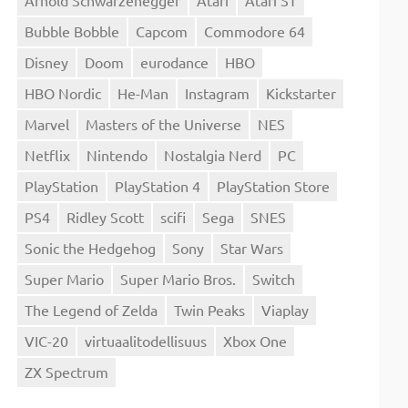
Bubble Bobble
Capcom
Commodore 64
Disney
Doom
eurodance
HBO
HBO Nordic
He-Man
Instagram
Kickstarter
Marvel
Masters of the Universe
NES
Netflix
Nintendo
Nostalgia Nerd
PC
PlayStation
PlayStation 4
PlayStation Store
PS4
Ridley Scott
scifi
Sega
SNES
Sonic the Hedgehog
Sony
Star Wars
Super Mario
Super Mario Bros.
Switch
The Legend of Zelda
Twin Peaks
Viaplay
VIC-20
virtuaalitodellisuus
Xbox One
ZX Spectrum