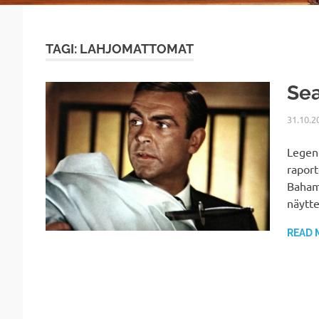
TAGI: LAHJOMATTOMAT
Sea
31.10.2
Legend
rapor
Baham
näytte
READ 