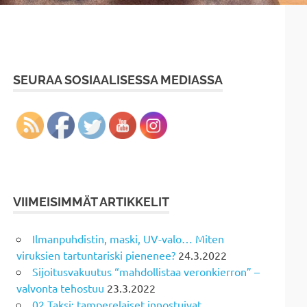
SEURAA SOSIAALISESSA MEDIASSA
VIIMEISIMMÄT ARTIKKELIT
Ilmanpuhdistin, maski, UV-valo… Miten
viruksien tartuntariski pienenee?
24.3.2022
Sijoitusvakuutus “mahdollistaa veronkierron” –
valvonta tehostuu
23.3.2022
02 Taksi: tamperelaiset innostuivat