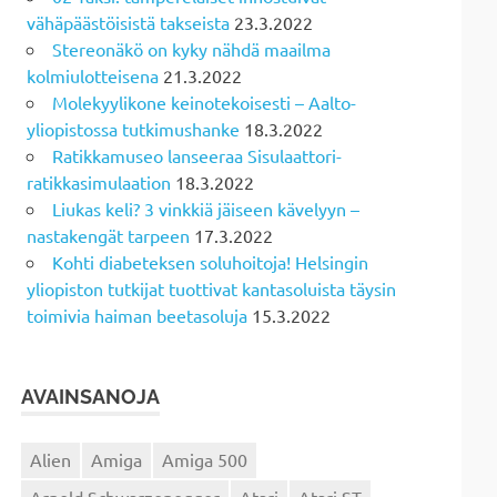
vähäpäästöisistä takseista
23.3.2022
Stereonäkö on kyky nähdä maailma
kolmiulotteisena
21.3.2022
Molekyylikone keinotekoisesti – Aalto-
yliopistossa tutkimushanke
18.3.2022
Ratikkamuseo lanseeraa Sisulaattori-
ratikkasimulaation
18.3.2022
Liukas keli? 3 vinkkiä jäiseen kävelyyn –
nastakengät tarpeen
17.3.2022
Kohti diabeteksen soluhoitoja! Helsingin
yliopiston tutkijat tuottivat kantasoluista täysin
toimivia haiman beetasoluja
15.3.2022
AVAINSANOJA
Alien
Amiga
Amiga 500
Arnold Schwarzenegger
Atari
Atari ST