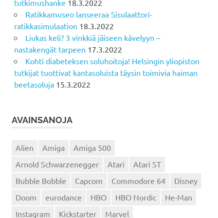
tutkimushanke
18.3.2022
Ratikkamuseo lanseeraa Sisulaattori-
ratikkasimulaation
18.3.2022
Liukas keli? 3 vinkkiä jäiseen kävelyyn –
nastakengät tarpeen
17.3.2022
Kohti diabeteksen soluhoitoja! Helsingin yliopiston
tutkijat tuottivat kantasoluista täysin toimivia haiman
beetasoluja
15.3.2022
AVAINSANOJA
Alien
Amiga
Amiga 500
Arnold Schwarzenegger
Atari
Atari ST
Bubble Bobble
Capcom
Commodore 64
Disney
Doom
eurodance
HBO
HBO Nordic
He-Man
Instagram
Kickstarter
Marvel