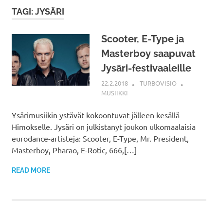
TAGI: JYSÄRI
Scooter, E-Type ja
Masterboy saapuvat
Jysäri-festivaaleille
22.2.2018
TURBOVISIO
MUSIIKKI
Ysärimusiikin ystävät kokoontuvat jälleen kesällä
Himokselle. Jysäri on julkistanyt joukon ulkomaalaisia
eurodance-artisteja: Scooter, E-Type, Mr. President,
Masterboy, Pharao, E-Rotic, 666,[…]
READ MORE