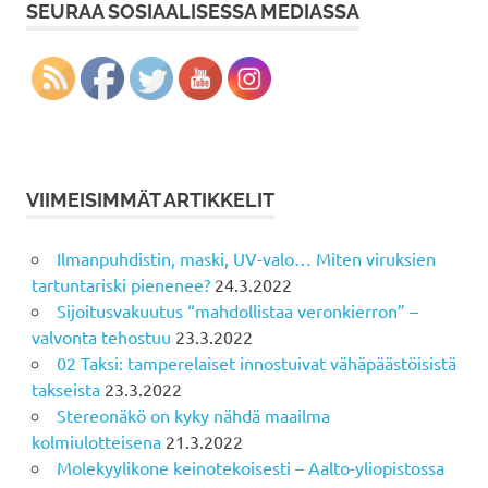
SEURAA SOSIAALISESSA MEDIASSA
VIIMEISIMMÄT ARTIKKELIT
Ilmanpuhdistin, maski, UV-valo… Miten viruksien
tartuntariski pienenee?
24.3.2022
Sijoitusvakuutus “mahdollistaa veronkierron” –
valvonta tehostuu
23.3.2022
02 Taksi: tamperelaiset innostuivat vähäpäästöisistä
takseista
23.3.2022
Stereonäkö on kyky nähdä maailma
kolmiulotteisena
21.3.2022
Molekyylikone keinotekoisesti – Aalto-yliopistossa