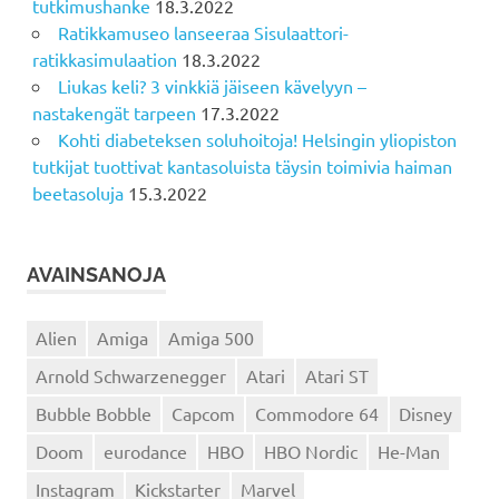
tutkimushanke
18.3.2022
Ratikkamuseo lanseeraa Sisulaattori-
ratikkasimulaation
18.3.2022
Liukas keli? 3 vinkkiä jäiseen kävelyyn –
nastakengät tarpeen
17.3.2022
Kohti diabeteksen soluhoitoja! Helsingin yliopiston
tutkijat tuottivat kantasoluista täysin toimivia haiman
beetasoluja
15.3.2022
AVAINSANOJA
Alien
Amiga
Amiga 500
Arnold Schwarzenegger
Atari
Atari ST
Bubble Bobble
Capcom
Commodore 64
Disney
Doom
eurodance
HBO
HBO Nordic
He-Man
Instagram
Kickstarter
Marvel