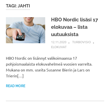
TAGI: JAHTI
HBO Nordic lisäsi 17
elokuvaa – lista
uutuuksista
12.11.2020
TURBOVISIO
ELOKUVAT
HBO Nordic on lisännyt valikoimaansa 17
pohjoismaalaista elokuvahelmeä vuosien varrelta.
Mukana on mm. useita Susanne Bierin ja Lars on
Trierin[…]
READ MORE