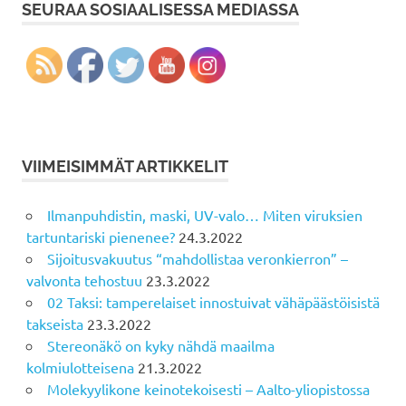
SEURAA SOSIAALISESSA MEDIASSA
VIIMEISIMMÄT ARTIKKELIT
Ilmanpuhdistin, maski, UV-valo… Miten viruksien
tartuntariski pienenee?
24.3.2022
Sijoitusvakuutus “mahdollistaa veronkierron” –
valvonta tehostuu
23.3.2022
02 Taksi: tamperelaiset innostuivat vähäpäästöisistä
takseista
23.3.2022
Stereonäkö on kyky nähdä maailma
kolmiulotteisena
21.3.2022
Molekyylikone keinotekoisesti – Aalto-yliopistossa