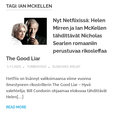
TAGI: IAN MCKELLEN
Nyt Netflixissä: Helen
Mirren ja Ian McKellen
tähdittävät Nicholas
Searlen romaaniin
perustuvaa rikosleffaa
The Good Liar
5.11.2020
TURBOVISIO
ELOKUVAT
,
KIRJAT
Netflix on lisännyt valikoimaansa viime vuonna
ilmestyneen rikostrillerin The Good Liar – Hyvä
valehtelija. Bill Condonin ohjaamaa elokuvaa tähdittävät
Helen[…]
READ MORE