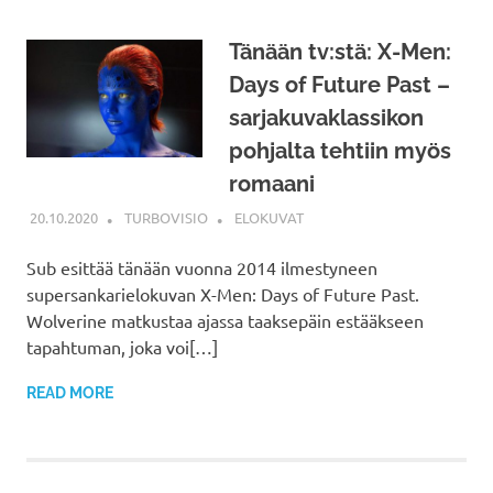
Tänään tv:stä: X-Men:
Days of Future Past –
sarjakuvaklassikon
pohjalta tehtiin myös
romaani
20.10.2020
TURBOVISIO
ELOKUVAT
Sub esittää tänään vuonna 2014 ilmestyneen
supersankarielokuvan X-Men: Days of Future Past.
Wolverine matkustaa ajassa taaksepäin estääkseen
tapahtuman, joka voi[…]
READ MORE