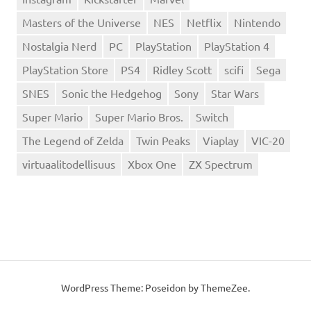
Masters of the Universe
NES
Netflix
Nintendo
Nostalgia Nerd
PC
PlayStation
PlayStation 4
PlayStation Store
PS4
Ridley Scott
scifi
Sega
SNES
Sonic the Hedgehog
Sony
Star Wars
Super Mario
Super Mario Bros.
Switch
The Legend of Zelda
Twin Peaks
Viaplay
VIC-20
virtuaalitodellisuus
Xbox One
ZX Spectrum
WordPress Theme: Poseidon by
ThemeZee
.