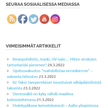
SEURAA SOSIAALISESSA MEDIASSA
VIIMEISIMMÄT ARTIKKELIT
Ilmanpuhdistin, maski, UV-valo… Miten viruksien
tartuntariski pienenee?
24.3.2022
Sijoitusvakuutus “mahdollistaa veronkierron” –
valvonta tehostuu
23.3.2022
02 Taksi: tamperelaiset innostuivat vähäpäästöisistä
takseista
23.3.2022
Stereonäkö on kyky nähdä maailma
kolmiulotteisena
21.3.2022
Molekyylikone keinotekoisesti – Aalto-yliopistossa