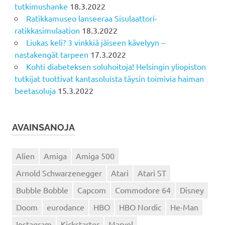
tutkimushanke
18.3.2022
Ratikkamuseo lanseeraa Sisulaattori-
ratikkasimulaation
18.3.2022
Liukas keli? 3 vinkkiä jäiseen kävelyyn –
nastakengät tarpeen
17.3.2022
Kohti diabeteksen soluhoitoja! Helsingin yliopiston
tutkijat tuottivat kantasoluista täysin toimivia haiman
beetasoluja
15.3.2022
AVAINSANOJA
Alien
Amiga
Amiga 500
Arnold Schwarzenegger
Atari
Atari ST
Bubble Bobble
Capcom
Commodore 64
Disney
Doom
eurodance
HBO
HBO Nordic
He-Man
Instagram
Kickstarter
Marvel