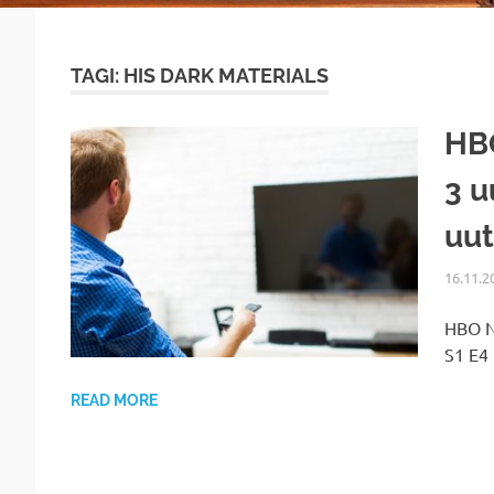
TAGI: HIS DARK MATERIALS
HBO
3 u
uu
16.11.2
HBO No
S1 E4
READ MORE