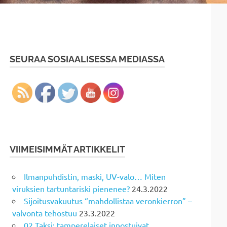
SEURAA SOSIAALISESSA MEDIASSA
VIIMEISIMMÄT ARTIKKELIT
Ilmanpuhdistin, maski, UV-valo… Miten
viruksien tartuntariski pienenee?
24.3.2022
Sijoitusvakuutus “mahdollistaa veronkierron” –
valvonta tehostuu
23.3.2022
02 Taksi: tamperelaiset innostuivat