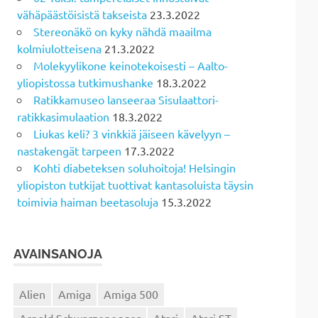
vähäpäästöisistä takseista
23.3.2022
Stereonäkö on kyky nähdä maailma
kolmiulotteisena
21.3.2022
Molekyylikone keinotekoisesti – Aalto-
yliopistossa tutkimushanke
18.3.2022
Ratikkamuseo lanseeraa Sisulaattori-
ratikkasimulaation
18.3.2022
Liukas keli? 3 vinkkiä jäiseen kävelyyn –
nastakengät tarpeen
17.3.2022
Kohti diabeteksen soluhoitoja! Helsingin
yliopiston tutkijat tuottivat kantasoluista täysin
toimivia haiman beetasoluja
15.3.2022
AVAINSANOJA
Alien
Amiga
Amiga 500
Arnold Schwarzenegger
Atari
Atari ST