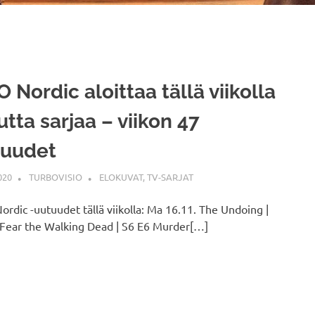
 Nordic aloittaa tällä viikolla
utta sarjaa – viikon 47
tuudet
020
TURBOVISIO
ELOKUVAT
,
TV-SARJAT
rdic -uutuudet tällä viikolla: Ma 16.11. The Undoing |
 Fear the Walking Dead | S6 E6 Murder[…]