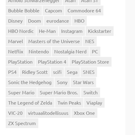
Bubble Bobble
Capcom
Commodore 64
Disney
Doom
eurodance
HBO
HBO Nordic
He-Man
Instagram
Kickstarter
Marvel
Masters of the Universe
NES
Netflix
Nintendo
Nostalgia Nerd
PC
PlayStation
PlayStation 4
PlayStation Store
PS4
Ridley Scott
scifi
Sega
SNES
Sonic the Hedgehog
Sony
Star Wars
Super Mario
Super Mario Bros.
Switch
The Legend of Zelda
Twin Peaks
Viaplay
VIC-20
virtuaalitodellisuus
Xbox One
ZX Spectrum