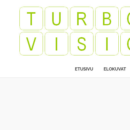
Skip
to
content
Videopelejä,
leffoja,
ETUSIVU
ELOKUVAT
viihdettä!