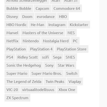
Bubble Bobble
Capcom
Commodore 64
Disney
Doom
eurodance
HBO
HBO Nordic
He-Man
Instagram
Kickstarter
Marvel
Masters of the Universe
NES
Netflix
Nintendo
Nostalgia Nerd
PC
PlayStation
PlayStation 4
PlayStation Store
PS4
Ridley Scott
scifi
Sega
SNES
Sonic the Hedgehog
Sony
Star Wars
Super Mario
Super Mario Bros.
Switch
The Legend of Zelda
Twin Peaks
Viaplay
VIC-20
virtuaalitodellisuus
Xbox One
ZX Spectrum