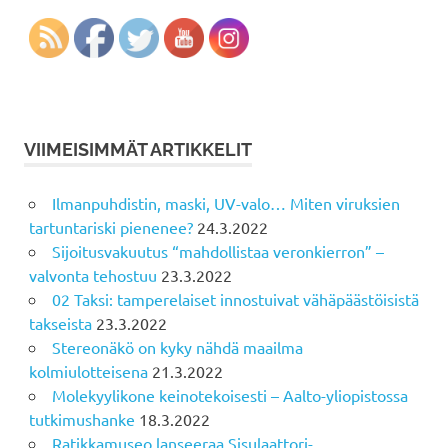
VIIMEISIMMÄT ARTIKKELIT
Ilmanpuhdistin, maski, UV-valo… Miten viruksien
tartuntariski pienenee?
24.3.2022
Sijoitusvakuutus “mahdollistaa veronkierron” –
valvonta tehostuu
23.3.2022
02 Taksi: tamperelaiset innostuivat vähäpäästöisistä
takseista
23.3.2022
Stereonäkö on kyky nähdä maailma
kolmiulotteisena
21.3.2022
Molekyylikone keinotekoisesti – Aalto-yliopistossa
tutkimushanke
18.3.2022
Ratikkamuseo lanseeraa Sisulaattori-