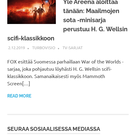
Yle Areena aloittaa
tänään: Maailmojen
sota -minisarja
perustuu H. G. Wellsin
scifi-klassikkoon
2.12.2019
TURBOVISIO
TV-SARJAT
FOX esittää Suomessa parhaillaan War of the Worlds -
sarjaa, joka pohjautuu löyhästi H. G. Wellsin scifi-
klassikkoon. Samanaikaisesti myös Mammoth
Screen[…]
READ MORE
SEURAA SOSIAALISESSA MEDIASSA