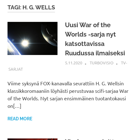
TAGI: H. G. WELLS
Uusi War of the
Worlds -sarja nyt
katsottavissa
Ruudussa ilmaiseksi
5.11.2020
TURBOVISIO
TV-
SARJAT
Viime syksynä FOX-kanavalla seurattiin H. G. Wellsin
klassikkoromaaniin löyhästi perustuvaa scifi-sarjaa War
of the Worlds. Nyt sarjan ensimmäinen tuotantokausi
on[…]
READ MORE