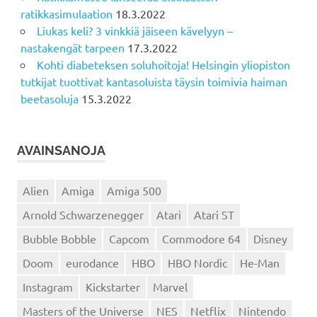
ratikkasimulaation
18.3.2022
Liukas keli? 3 vinkkiä jäiseen kävelyyn –
nastakengät tarpeen
17.3.2022
Kohti diabeteksen soluhoitoja! Helsingin yliopiston
tutkijat tuottivat kantasoluista täysin toimivia haiman
beetasoluja
15.3.2022
AVAINSANOJA
Alien
Amiga
Amiga 500
Arnold Schwarzenegger
Atari
Atari ST
Bubble Bobble
Capcom
Commodore 64
Disney
Doom
eurodance
HBO
HBO Nordic
He-Man
Instagram
Kickstarter
Marvel
Masters of the Universe
NES
Netflix
Nintendo