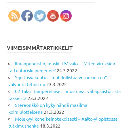
VIIMEISIMMÄT ARTIKKELIT
Ilmanpuhdistin, maski, UV-valo… Miten viruksien
tartuntariski pienenee?
24.3.2022
Sijoitusvakuutus “mahdollistaa veronkierron” –
valvonta tehostuu
23.3.2022
02 Taksi: tamperelaiset innostuivat vähäpäästöisistä
takseista
23.3.2022
Stereonäkö on kyky nähdä maailma
kolmiulotteisena
21.3.2022
Molekyylikone keinotekoisesti – Aalto-yliopistossa
tutkimushanke
18.3.2022