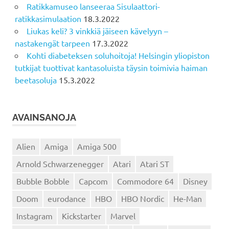
Ratikkamuseo lanseeraa Sisulaattori-
ratikkasimulaation
18.3.2022
Liukas keli? 3 vinkkiä jäiseen kävelyyn –
nastakengät tarpeen
17.3.2022
Kohti diabeteksen soluhoitoja! Helsingin yliopiston
tutkijat tuottivat kantasoluista täysin toimivia haiman
beetasoluja
15.3.2022
AVAINSANOJA
Alien
Amiga
Amiga 500
Arnold Schwarzenegger
Atari
Atari ST
Bubble Bobble
Capcom
Commodore 64
Disney
Doom
eurodance
HBO
HBO Nordic
He-Man
Instagram
Kickstarter
Marvel