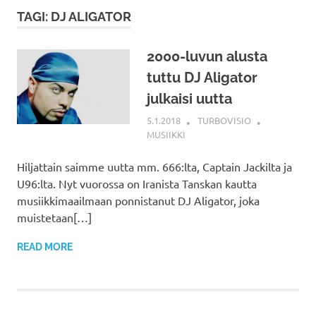
TAGI: DJ ALIGATOR
2000-luvun alusta
tuttu DJ Aligator
julkaisi uutta
5.1.2018
TURBOVISIO
MUSIIKKI
Hiljattain saimme uutta mm. 666:lta, Captain Jackilta ja
U96:lta. Nyt vuorossa on Iranista Tanskan kautta
musiikkimaailmaan ponnistanut DJ Aligator, joka
muistetaan[…]
READ MORE