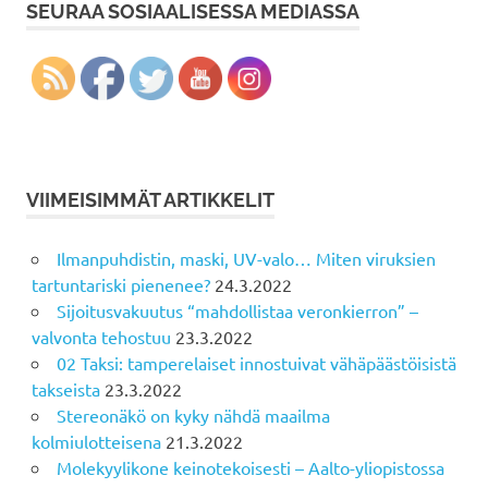
SEURAA SOSIAALISESSA MEDIASSA
VIIMEISIMMÄT ARTIKKELIT
Ilmanpuhdistin, maski, UV-valo… Miten viruksien
tartuntariski pienenee?
24.3.2022
Sijoitusvakuutus “mahdollistaa veronkierron” –
valvonta tehostuu
23.3.2022
02 Taksi: tamperelaiset innostuivat vähäpäästöisistä
takseista
23.3.2022
Stereonäkö on kyky nähdä maailma
kolmiulotteisena
21.3.2022
Molekyylikone keinotekoisesti – Aalto-yliopistossa