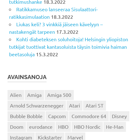
tutkimushanke
18.3.2022
Ratikkamuseo lanseeraa Sisulaattori-
ratikkasimulaation
18.3.2022
Liukas keli? 3 vinkkiä jäiseen kävelyyn –
nastakengät tarpeen
17.3.2022
Kohti diabeteksen soluhoitoja! Helsingin yliopiston
tutkijat tuottivat kantasoluista täysin toimivia haiman
beetasoluja
15.3.2022
AVAINSANOJA
Alien
Amiga
Amiga 500
Arnold Schwarzenegger
Atari
Atari ST
Bubble Bobble
Capcom
Commodore 64
Disney
Doom
eurodance
HBO
HBO Nordic
He-Man
Instagram
Kickstarter
Marvel