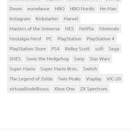
Doom
eurodance
HBO
HBO Nordic
He-Man
Instagram
Kickstarter
Marvel
Masters of the Universe
NES
Netflix
Nintendo
Nostalgia Nerd
PC
PlayStation
PlayStation 4
PlayStation Store
PS4
Ridley Scott
scifi
Sega
SNES
Sonic the Hedgehog
Sony
Star Wars
Super Mario
Super Mario Bros.
Switch
The Legend of Zelda
Twin Peaks
Viaplay
VIC-20
virtuaalitodellisuus
Xbox One
ZX Spectrum