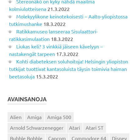
Stereonäkö on kyky nähdä maailma
kolmiulotteisena
21.3.2022
Molekyylikone keinotekoisesti – Aalto-yliopistossa
tutkimushanke
18.3.2022
Ratikkamuseo lanseeraa Sisulaattori-
ratikkasimulaation
18.3.2022
Liukas keli? 3 vinkkiä jäiseen kävelyyn –
nastakengät tarpeen
17.3.2022
Kohti diabeteksen soluhoitoja! Helsingin yliopiston
tutkijat tuottivat kantasoluista täysin toimivia haiman
beetasoluja
15.3.2022
AVAINSANOJA
Alien
Amiga
Amiga 500
Arnold Schwarzenegger
Atari
Atari ST
Bubble Bobble
Capcom
Commodore 64
Disney