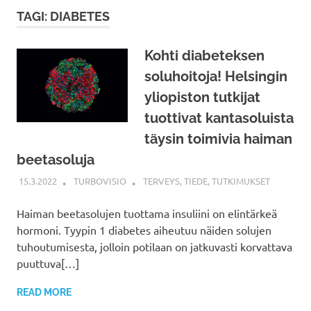
TAGI: DIABETES
Kohti diabeteksen
soluhoitoja! Helsingin
yliopiston tutkijat
tuottivat kantasoluista
täysin toimivia haiman
beetasoluja
15.3.2022
TURBOVISIO
TERVEYS
,
TIEDE
,
TUTKIMUKSET
Haiman beetasolujen tuottama insuliini on elintärkeä
hormoni. Tyypin 1 diabetes aiheutuu näiden solujen
tuhoutumisesta, jolloin potilaan on jatkuvasti korvattava
puuttuva[…]
READ MORE