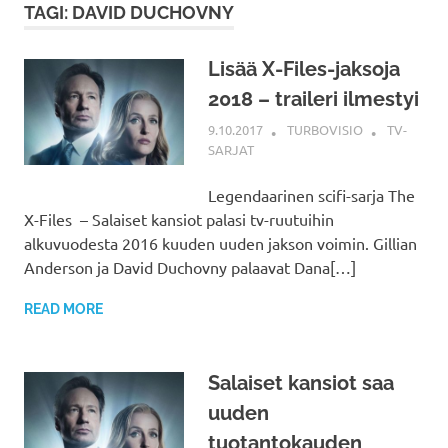
TAGI: DAVID DUCHOVNY
Lisää X-Files-jaksoja
2018 – traileri ilmestyi
9.10.2017
TURBOVISIO
TV-
SARJAT
Legendaarinen scifi-sarja The
X-Files – Salaiset kansiot palasi tv-ruutuihin
alkuvuodesta 2016 kuuden uuden jakson voimin. Gillian
Anderson ja David Duchovny palaavat Dana[…]
READ MORE
Salaiset kansiot saa
uuden
tuotantokauden