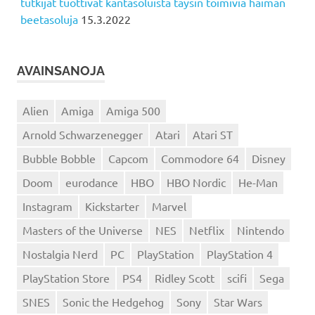
tutkijat tuottivat kantasoluista täysin toimivia haiman
beetasoluja
15.3.2022
AVAINSANOJA
Alien
Amiga
Amiga 500
Arnold Schwarzenegger
Atari
Atari ST
Bubble Bobble
Capcom
Commodore 64
Disney
Doom
eurodance
HBO
HBO Nordic
He-Man
Instagram
Kickstarter
Marvel
Masters of the Universe
NES
Netflix
Nintendo
Nostalgia Nerd
PC
PlayStation
PlayStation 4
PlayStation Store
PS4
Ridley Scott
scifi
Sega
SNES
Sonic the Hedgehog
Sony
Star Wars