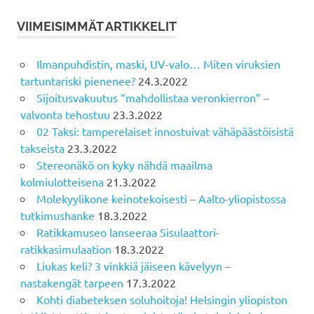
VIIMEISIMMÄT ARTIKKELIT
Ilmanpuhdistin, maski, UV-valo… Miten viruksien
tartuntariski pienenee?
24.3.2022
Sijoitusvakuutus “mahdollistaa veronkierron” –
valvonta tehostuu
23.3.2022
02 Taksi: tamperelaiset innostuivat vähäpäästöisistä
takseista
23.3.2022
Stereonäkö on kyky nähdä maailma
kolmiulotteisena
21.3.2022
Molekyylikone keinotekoisesti – Aalto-yliopistossa
tutkimushanke
18.3.2022
Ratikkamuseo lanseeraa Sisulaattori-
ratikkasimulaation
18.3.2022
Liukas keli? 3 vinkkiä jäiseen kävelyyn –
nastakengät tarpeen
17.3.2022
Kohti diabeteksen soluhoitoja! Helsingin yliopiston