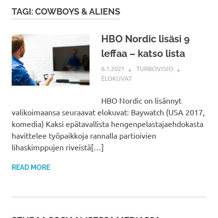
TAGI: COWBOYS & ALIENS
HBO Nordic lisäsi 9
leffaa – katso lista
6.1.2021
TURBOVISIO
ELOKUVAT
HBO Nordic on lisännyt
valikoimaansa seuraavat elokuvat: Baywatch (USA 2017,
komedia) Kaksi epätavallista hengenpelastajaehdokasta
havittelee työpaikkoja rannalla partioivien
lihaskimppujen riveistä[…]
READ MORE