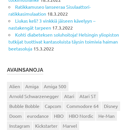
Ratikkamuseo lanseeraa Sisulaattori-
ratikkasimulaation
18.3.2022
Liukas keli? 3 vinkkiä jäiseen kävelyyn –
nastakengät tarpeen
17.3.2022
Kohti diabeteksen soluhoitoja! Helsingin yliopiston
tutkijat tuottivat kantasoluista täysin toimivia haiman
beetasoluja
15.3.2022
AVAINSANOJA
Alien
Amiga
Amiga 500
Arnold Schwarzenegger
Atari
Atari ST
Bubble Bobble
Capcom
Commodore 64
Disney
Doom
eurodance
HBO
HBO Nordic
He-Man
Instagram
Kickstarter
Marvel