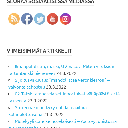
SEURAA SOSIAALISESSA MEDIASSA
VIIMEISIMMÄT ARTIKKELIT
Ilmanpuhdistin, maski, UV-valo… Miten viruksien
tartuntariski pienenee?
24.3.2022
Sijoitusvakuutus “mahdollistaa veronkierron” –
valvonta tehostuu
23.3.2022
02 Taksi: tamperelaiset innostuivat vähäpäästöisistä
takseista
23.3.2022
Stereonäkö on kyky nähdä maailma
kolmiulotteisena
21.3.2022
Molekyylikone keinotekoisesti – Aalto-yliopistossa
tutkimushanke
18.3.2022