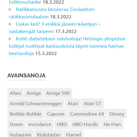
tutkimushanke
18.3.2022
Ratikkamuseo lanseeraa Sisulaattori-
ratikkasimulaation
18.3.2022
Liukas keli? 3 vinkkiä jäiseen kävelyyn –
nastakengät tarpeen
17.3.2022
Kohti diabeteksen soluhoitoja! Helsingin yliopiston
tutkijat tuottivat kantasoluista täysin toimivia haiman
beetasoluja
15.3.2022
AVAINSANOJA
Alien
Amiga
Amiga 500
Arnold Schwarzenegger
Atari
Atari ST
Bubble Bobble
Capcom
Commodore 64
Disney
Doom
eurodance
HBO
HBO Nordic
He-Man
Instagram
Kickstarter
Marvel