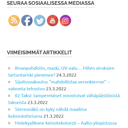
SEURAA SOSIAALISESSA MEDIASSA
VIIMEISIMMÄT ARTIKKELIT
Ilmanpuhdistin, maski, UV-valo… Miten viruksien
tartuntariski pienenee?
24.3.2022
Sijoitusvakuutus “mahdollistaa veronkierron” –
valvonta tehostuu
23.3.2022
02 Taksi: tamperelaiset innostuivat vähäpäästöisistä
takseista
23.3.2022
Stereonäkö on kyky nähdä maailma
kolmiulotteisena
21.3.2022
Molekyylikone keinotekoisesti – Aalto-yliopistossa