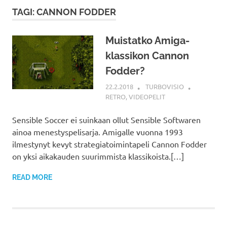
TAGI: CANNON FODDER
Muistatko Amiga-
klassikon Cannon
Fodder?
22.2.2018
TURBOVISIO
RETRO
,
VIDEOPELIT
Sensible Soccer ei suinkaan ollut Sensible Softwaren
ainoa menestyspelisarja. Amigalle vuonna 1993
ilmestynyt kevyt strategiatoimintapeli Cannon Fodder
on yksi aikakauden suurimmista klassikoista.[…]
READ MORE