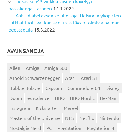
Liukas keli? 3 vinkkiä jäiseen kävelyyn –
nastakengät tarpeen
17.3.2022
Kohti diabeteksen soluhoitoja! Helsingin yliopiston
tutkijat tuottivat kantasoluista täysin toimivia haiman
beetasoluja
15.3.2022
AVAINSANOJA
Alien
Amiga
Amiga 500
Arnold Schwarzenegger
Atari
Atari ST
Bubble Bobble
Capcom
Commodore 64
Disney
Doom
eurodance
HBO
HBO Nordic
He-Man
Instagram
Kickstarter
Marvel
Masters of the Universe
NES
Netflix
Nintendo
Nostalgia Nerd
PC
PlayStation
PlayStation 4