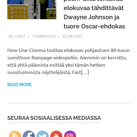
elokuvaa tähdittävät
Dwayne Johnson ja
tuore Oscar-ehdokas
26.1.2017
TURBOVISIO
ELOKUVAT
New Line Cinema tuottaa elokuvan pohjautuen 80-luvun
suosittuun Rampage-videopeliin. Aiemmin on kerrottu,
että yhtä pääosista esittää yksi tämän hetken
suosituimmista näyttelijöistä, Fast[…]
READ MORE
SEURAA SOSIAALISESSA MEDIASSA