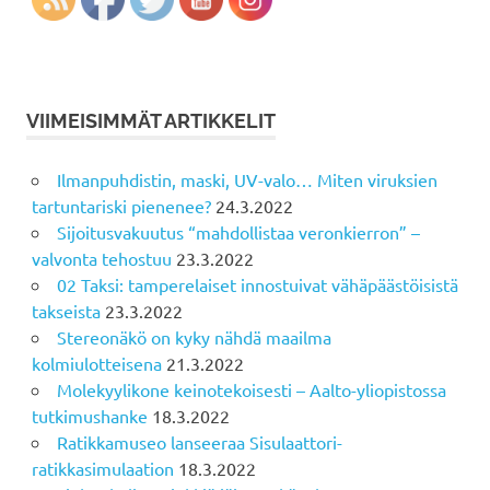
VIIMEISIMMÄT ARTIKKELIT
Ilmanpuhdistin, maski, UV-valo… Miten viruksien
tartuntariski pienenee?
24.3.2022
Sijoitusvakuutus “mahdollistaa veronkierron” –
valvonta tehostuu
23.3.2022
02 Taksi: tamperelaiset innostuivat vähäpäästöisistä
takseista
23.3.2022
Stereonäkö on kyky nähdä maailma
kolmiulotteisena
21.3.2022
Molekyylikone keinotekoisesti – Aalto-yliopistossa
tutkimushanke
18.3.2022
Ratikkamuseo lanseeraa Sisulaattori-
ratikkasimulaation
18.3.2022