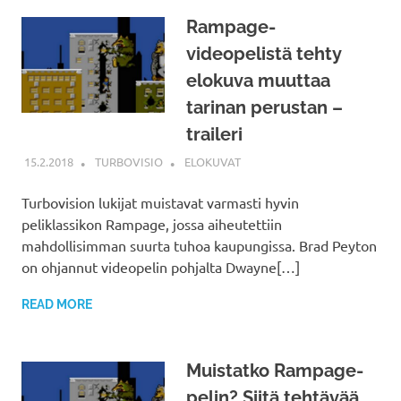
Rampage-
videopelistä tehty
elokuva muuttaa
tarinan perustan –
traileri
15.2.2018
TURBOVISIO
ELOKUVAT
Turbovision lukijat muistavat varmasti hyvin
peliklassikon Rampage, jossa aiheutettiin
mahdollisimman suurta tuhoa kaupungissa. Brad Peyton
on ohjannut videopelin pohjalta Dwayne[…]
READ MORE
Muistatko Rampage-
pelin? Siitä tehtävää