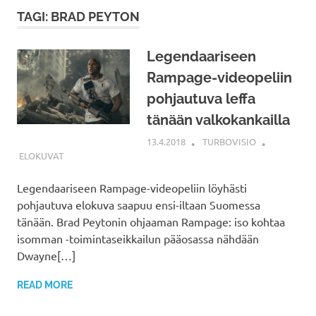
TAGI: BRAD PEYTON
Legendaariseen
Rampage-videopeliin
pohjautuva leffa
tänään valkokankailla
13.4.2018
TURBOVISIO
ELOKUVAT
Legendaariseen Rampage-videopeliin löyhästi
pohjautuva elokuva saapuu ensi-iltaan Suomessa
tänään. Brad Peytonin ohjaaman Rampage: iso kohtaa
isomman -toimintaseikkailun pääosassa nähdään
Dwayne[…]
READ MORE