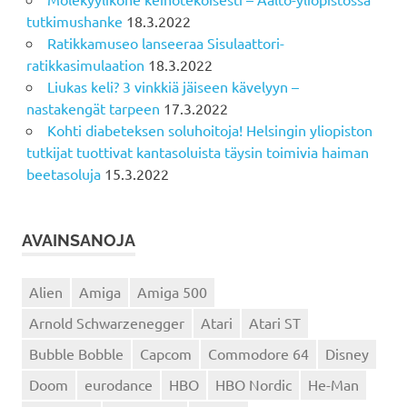
tutkimushanke
18.3.2022
Ratikkamuseo lanseeraa Sisulaattori-
ratikkasimulaation
18.3.2022
Liukas keli? 3 vinkkiä jäiseen kävelyyn –
nastakengät tarpeen
17.3.2022
Kohti diabeteksen soluhoitoja! Helsingin yliopiston
tutkijat tuottivat kantasoluista täysin toimivia haiman
beetasoluja
15.3.2022
AVAINSANOJA
Alien
Amiga
Amiga 500
Arnold Schwarzenegger
Atari
Atari ST
Bubble Bobble
Capcom
Commodore 64
Disney
Doom
eurodance
HBO
HBO Nordic
He-Man