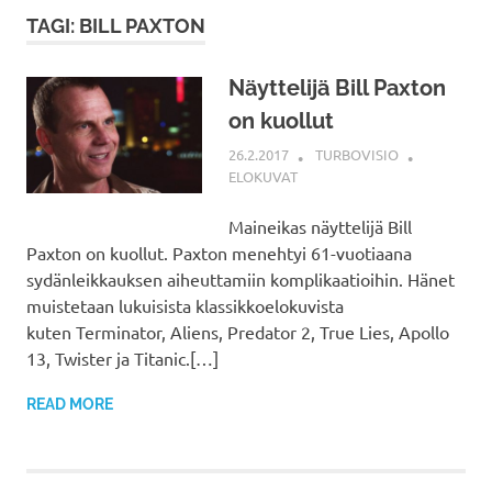
TAGI: BILL PAXTON
Näyttelijä Bill Paxton
on kuollut
26.2.2017
TURBOVISIO
ELOKUVAT
Maineikas näyttelijä Bill
Paxton on kuollut. Paxton menehtyi 61-vuotiaana
sydänleikkauksen aiheuttamiin komplikaatioihin. Hänet
muistetaan lukuisista klassikkoelokuvista
kuten Terminator, Aliens, Predator 2, True Lies, Apollo
13, Twister ja Titanic.[…]
READ MORE