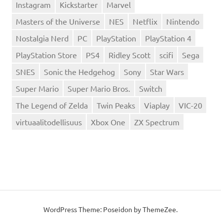
Instagram
Kickstarter
Marvel
Masters of the Universe
NES
Netflix
Nintendo
Nostalgia Nerd
PC
PlayStation
PlayStation 4
PlayStation Store
PS4
Ridley Scott
scifi
Sega
SNES
Sonic the Hedgehog
Sony
Star Wars
Super Mario
Super Mario Bros.
Switch
The Legend of Zelda
Twin Peaks
Viaplay
VIC-20
virtuaalitodellisuus
Xbox One
ZX Spectrum
WordPress Theme: Poseidon by
ThemeZee
.