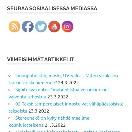
SEURAA SOSIAALISESSA MEDIASSA
VIIMEISIMMÄT ARTIKKELIT
Ilmanpuhdistin, maski, UV-valo… Miten viruksien
tartuntariski pienenee?
24.3.2022
Sijoitusvakuutus “mahdollistaa veronkierron” –
valvonta tehostuu
23.3.2022
02 Taksi: tamperelaiset innostuivat vähäpäästöisistä
takseista
23.3.2022
Stereonäkö on kyky nähdä maailma
kolmiulotteisena
21.3.2022
Molekyylikone keinotekoisesti – Aalto-yliopistossa