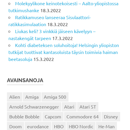
Molekyylikone keinotekoisesti – Aalto-yliopistossa
tutkimushanke
18.3.2022
Ratikkamuseo lanseeraa Sisulaattori-
ratikkasimulaation
18.3.2022
Liukas keli? 3 vinkkiä jäiseen kävelyyn –
nastakengät tarpeen
17.3.2022
Kohti diabeteksen soluhoitoja! Helsingin yliopiston
tutkijat tuottivat kantasoluista täysin toimivia haiman
beetasoluja
15.3.2022
AVAINSANOJA
Alien
Amiga
Amiga 500
Arnold Schwarzenegger
Atari
Atari ST
Bubble Bobble
Capcom
Commodore 64
Disney
Doom
eurodance
HBO
HBO Nordic
He-Man