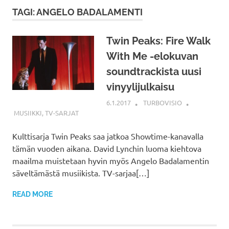
TAGI: ANGELO BADALAMENTI
Twin Peaks: Fire Walk
With Me -elokuvan
soundtrackista uusi
vinyylijulkaisu
6.1.2017
TURBOVISIO
MUSIIKKI
,
TV-SARJAT
Kulttisarja Twin Peaks saa jatkoa Showtime-kanavalla
tämän vuoden aikana. David Lynchin luoma kiehtova
maailma muistetaan hyvin myös Angelo Badalamentin
säveltämästä musiikista. TV-sarjaa[…]
READ MORE