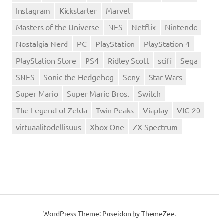
Instagram
Kickstarter
Marvel
Masters of the Universe
NES
Netflix
Nintendo
Nostalgia Nerd
PC
PlayStation
PlayStation 4
PlayStation Store
PS4
Ridley Scott
scifi
Sega
SNES
Sonic the Hedgehog
Sony
Star Wars
Super Mario
Super Mario Bros.
Switch
The Legend of Zelda
Twin Peaks
Viaplay
VIC-20
virtuaalitodellisuus
Xbox One
ZX Spectrum
WordPress Theme: Poseidon by
ThemeZee
.