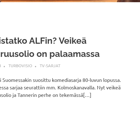
statko ALFin? Veikeä
ruusolio on palaamassa
8
TURBOVISIO
TV-SARJAT
i Suomessakin suosittu komediasarja 80-luvun lopussa.
sa sarjaa seurattiin mm. Kolmoskanavalla. Nyt veikeä
solio ja Tannerin perhe on tekemässä[…]