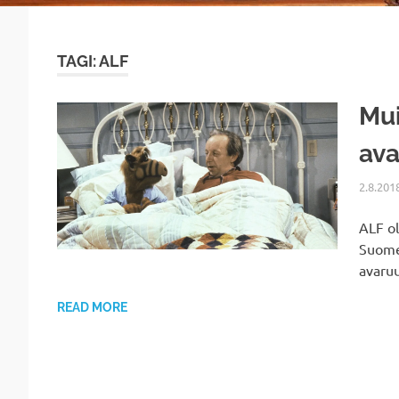
TAGI: ALF
Mui
ava
2.8.201
ALF ol
Suomes
avaruu
READ MORE