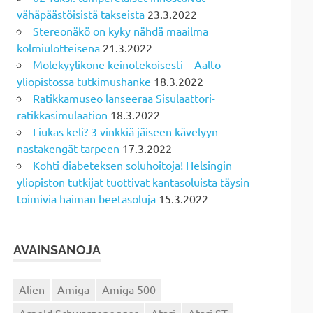
vähäpäästöisistä takseista
23.3.2022
Stereonäkö on kyky nähdä maailma
kolmiulotteisena
21.3.2022
Molekyylikone keinotekoisesti – Aalto-
yliopistossa tutkimushanke
18.3.2022
Ratikkamuseo lanseeraa Sisulaattori-
ratikkasimulaation
18.3.2022
Liukas keli? 3 vinkkiä jäiseen kävelyyn –
nastakengät tarpeen
17.3.2022
Kohti diabeteksen soluhoitoja! Helsingin
yliopiston tutkijat tuottivat kantasoluista täysin
toimivia haiman beetasoluja
15.3.2022
AVAINSANOJA
Alien
Amiga
Amiga 500
Arnold Schwarzenegger
Atari
Atari ST