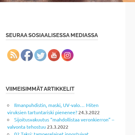
SEURAA SOSIAALISESSA MEDIASSA
VIIMEISIMMÄT ARTIKKELIT
Ilmanpuhdistin, maski, UV-valo… Miten
viruksien tartuntariski pienenee?
24.3.2022
Sijoitusvakuutus “mahdollistaa veronkierron” –
valvonta tehostuu
23.3.2022
02 Taksi: tamperelaiset innostuivat