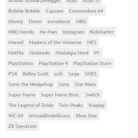
Bubble Bobble
Capcom
Commodore 64
Disney
Doom
eurodance
HBO
HBO Nordic
He-Man
Instagram
Kickstarter
Marvel
Masters of the Universe
NES
Netflix
Nintendo
Nostalgia Nerd
PC
PlayStation
PlayStation 4
PlayStation Store
PS4
Ridley Scott
scifi
Sega
SNES
Sonic the Hedgehog
Sony
Star Wars
Super Mario
Super Mario Bros.
Switch
The Legend of Zelda
Twin Peaks
Viaplay
VIC-20
virtuaalitodellisuus
Xbox One
ZX Spectrum