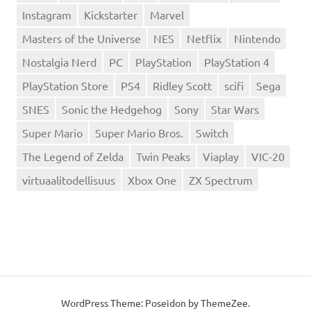
Instagram
Kickstarter
Marvel
Masters of the Universe
NES
Netflix
Nintendo
Nostalgia Nerd
PC
PlayStation
PlayStation 4
PlayStation Store
PS4
Ridley Scott
scifi
Sega
SNES
Sonic the Hedgehog
Sony
Star Wars
Super Mario
Super Mario Bros.
Switch
The Legend of Zelda
Twin Peaks
Viaplay
VIC-20
virtuaalitodellisuus
Xbox One
ZX Spectrum
WordPress Theme: Poseidon by
ThemeZee
.