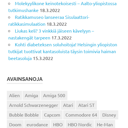
Molekyylikone keinotekoisesti – Aalto-yliopistossa
tutkimushanke
18.3.2022
Ratikkamuseo lanseeraa Sisulaattori-
ratikkasimulaation
18.3.2022
Liukas keli? 3 vinkkiä jäiseen kävelyyn –
nastakengät tarpeen
17.3.2022
Kohti diabeteksen soluhoitoja! Helsingin yliopiston
tutkijat tuottivat kantasoluista täysin toimivia haiman
beetasoluja
15.3.2022
AVAINSANOJA
Alien
Amiga
Amiga 500
Arnold Schwarzenegger
Atari
Atari ST
Bubble Bobble
Capcom
Commodore 64
Disney
Doom
eurodance
HBO
HBO Nordic
He-Man