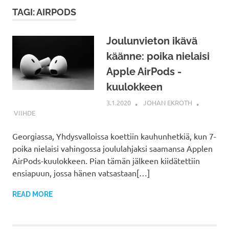
TAGI: AIRPODS
Joulunvieton ikävä
käänne: poika nielaisi
Apple AirPods -
kuulokkeen
3.1.2020
JOHAN EKROTH
VIIHDE
Georgiassa, Yhdysvalloissa koettiin kauhunhetkiä, kun 7-
poika nielaisi vahingossa joululahjaksi saamansa Applen
AirPods-kuulokkeen. Pian tämän jälkeen kiidätettiin
ensiapuun, jossa hänen vatsastaan[…]
READ MORE