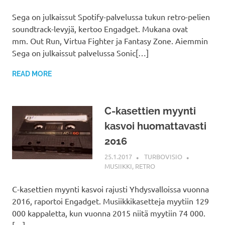
Sega on julkaissut Spotify-palvelussa tukun retro-pelien
soundtrack-levyjä, kertoo Engadget. Mukana ovat
mm. Out Run, Virtua Fighter ja Fantasy Zone. Aiemmin
Sega on julkaissut palvelussa Sonic[…]
READ MORE
C-kasettien myynti
kasvoi huomattavasti
2016
25.1.2017
TURBOVISIO
MUSIIKKI
,
RETRO
C-kasettien myynti kasvoi rajusti Yhdysvalloissa vuonna
2016, raportoi Engadget. Musiikkikasetteja myytiin 129
000 kappaletta, kun vuonna 2015 niitä myytiin 74 000.