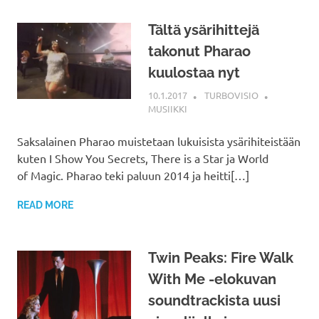
Tältä ysärihittejä
takonut Pharao
kuulostaa nyt
10.1.2017
TURBOVISIO
MUSIIKKI
Saksalainen Pharao muistetaan lukuisista ysärihiteistään
kuten I Show You Secrets, There is a Star ja World
of Magic. Pharao teki paluun 2014 ja heitti[…]
READ MORE
Twin Peaks: Fire Walk
With Me -elokuvan
soundtrackista uusi