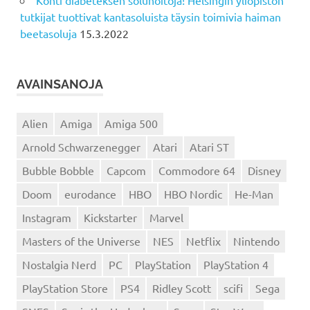
tutkijat tuottivat kantasoluista täysin toimivia haiman
beetasoluja
15.3.2022
AVAINSANOJA
Alien
Amiga
Amiga 500
Arnold Schwarzenegger
Atari
Atari ST
Bubble Bobble
Capcom
Commodore 64
Disney
Doom
eurodance
HBO
HBO Nordic
He-Man
Instagram
Kickstarter
Marvel
Masters of the Universe
NES
Netflix
Nintendo
Nostalgia Nerd
PC
PlayStation
PlayStation 4
PlayStation Store
PS4
Ridley Scott
scifi
Sega