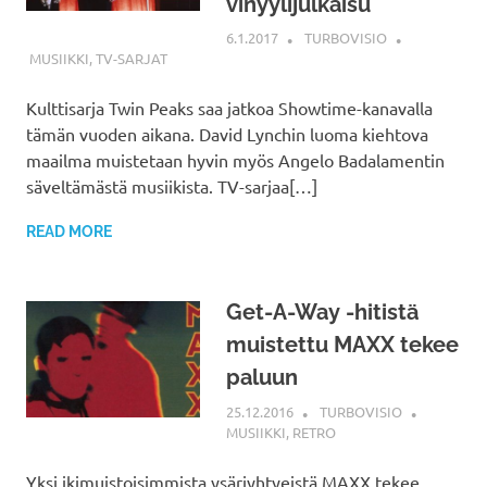
vinyylijulkaisu
6.1.2017
TURBOVISIO
MUSIIKKI
,
TV-SARJAT
Kulttisarja Twin Peaks saa jatkoa Showtime-kanavalla
tämän vuoden aikana. David Lynchin luoma kiehtova
maailma muistetaan hyvin myös Angelo Badalamentin
säveltämästä musiikista. TV-sarjaa[…]
READ MORE
Get-A-Way -hitistä
muistettu MAXX tekee
paluun
25.12.2016
TURBOVISIO
MUSIIKKI
,
RETRO
Yksi ikimuistoisimmista ysäriyhtyeistä MAXX tekee