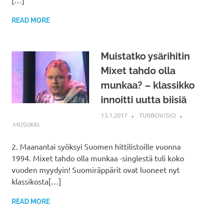
[…]
READ MORE
Muistatko ysärihitin
Mixet tahdo olla
munkaa? – klassikko
innoitti uutta biisiä
13.1.2017
TURBOVISIO
MUSIIKKI
2. Maanantai syöksyi Suomen hittilistoille vuonna
1994. Mixet tahdo olla munkaa -singlestä tuli koko
vuoden myydyin! Suomiräppärit ovat luoneet nyt
klassikosta[…]
READ MORE