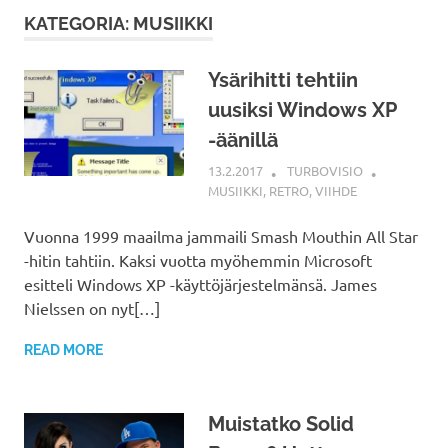
KATEGORIA: MUSIIKKI
Ysärihitti tehtiin
uusiksi Windows XP
-äänillä
13.2.2017
TURBOVISIO
MUSIIKKI
,
RETRO
,
VIIHDE
Vuonna 1999 maailma jammaili Smash Mouthin All Star
-hitin tahtiin. Kaksi vuotta myöhemmin Microsoft
esitteli Windows XP -käyttöjärjestelmänsä. James
Nielssen on nyt[…]
READ MORE
Muistatko Solid