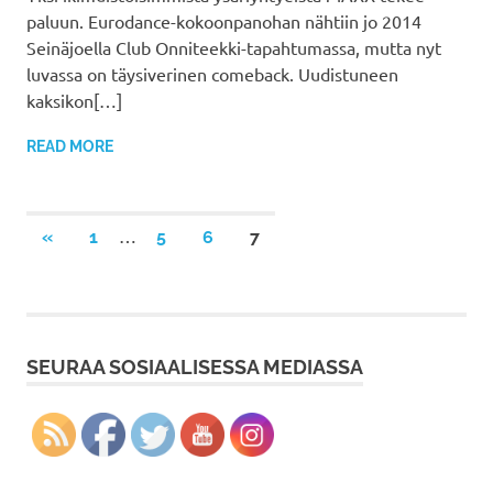
paluun. Eurodance-kokoonpanohan nähtiin jo 2014
Seinäjoella Club Onniteekki-tapahtumassa, mutta nyt
luvassa on täysiverinen comeback. Uudistuneen
kaksikon[…]
READ MORE
Artikkelien
…
PREVIOUS
«
1
5
6
7
POSTS
selaus
SEURAA SOSIAALISESSA MEDIASSA