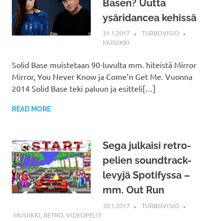
Basen? Uutta
ysäridancea kehissä
31.1.2017
TURBOVISIO
MUSIIKKI
Solid Base muistetaan 90-luvulta mm. hiteistä Mirror
Mirror, You Never Know ja Come’n Get Me. Vuonna
2014 Solid Base teki paluun ja esitteli[…]
READ MORE
Sega julkaisi retro-
pelien soundtrack-
levyjä Spotifyssa –
mm. Out Run
30.1.2017
TURBOVISIO
MUSIIKKI
,
RETRO
,
VIDEOPELIT