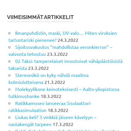
VIIMEISIMMÄT ARTIKKELIT
Ilmanpuhdistin, maski, UV-valo… Miten viruksien
tartuntariski pienenee?
24.3.2022
Sijoitusvakuutus “mahdollistaa veronkierron” –
valvonta tehostuu
23.3.2022
02 Taksi: tamperelaiset innostuivat vähäpäästöisistä
takseista
23.3.2022
Stereonäkö on kyky nähdä maailma
kolmiulotteisena
21.3.2022
Molekyylikone keinotekoisesti – Aalto-yliopistossa
tutkimushanke
18.3.2022
Ratikkamuseo lanseeraa Sisulaattori-
ratikkasimulaation
18.3.2022
Liukas keli? 3 vinkkiä jäiseen kävelyyn –
nastakengät tarpeen
17.3.2022
Kohti diabeteksen soluhoitoja! Helsingin yliopiston