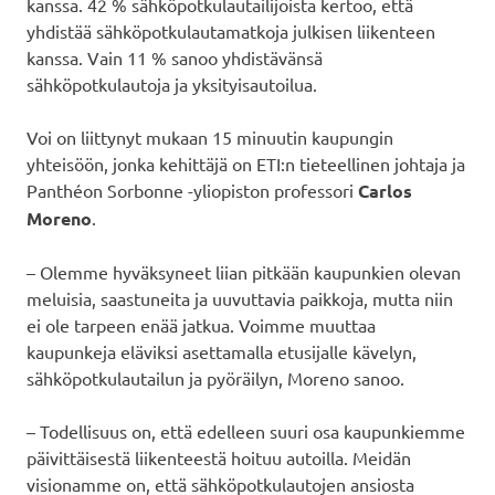
kanssa. 42 % sähköpotkulautailijoista kertoo, että
yhdistää sähköpotkulautamatkoja julkisen liikenteen
kanssa. Vain 11 % sanoo yhdistävänsä
sähköpotkulautoja ja yksityisautoilua.
Voi on liittynyt mukaan 15 minuutin kaupungin
yhteisöön, jonka kehittäjä on ETI:n tieteellinen johtaja ja
Panthéon Sorbonne -yliopiston professori
Carlos
Moreno
.
– Olemme hyväksyneet liian pitkään kaupunkien olevan
meluisia, saastuneita ja uuvuttavia paikkoja, mutta niin
ei ole tarpeen enää jatkua. Voimme muuttaa
kaupunkeja eläviksi asettamalla etusijalle kävelyn,
sähköpotkulautailun ja pyöräilyn, Moreno sanoo.
– Todellisuus on, että edelleen suuri osa kaupunkiemme
päivittäisestä liikenteestä hoituu autoilla. Meidän
visionamme on, että sähköpotkulautojen ansiosta