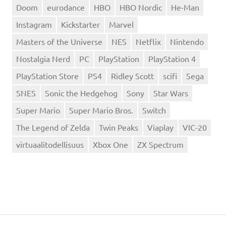
Doom
eurodance
HBO
HBO Nordic
He-Man
Instagram
Kickstarter
Marvel
Masters of the Universe
NES
Netflix
Nintendo
Nostalgia Nerd
PC
PlayStation
PlayStation 4
PlayStation Store
PS4
Ridley Scott
scifi
Sega
SNES
Sonic the Hedgehog
Sony
Star Wars
Super Mario
Super Mario Bros.
Switch
The Legend of Zelda
Twin Peaks
Viaplay
VIC-20
virtuaalitodellisuus
Xbox One
ZX Spectrum