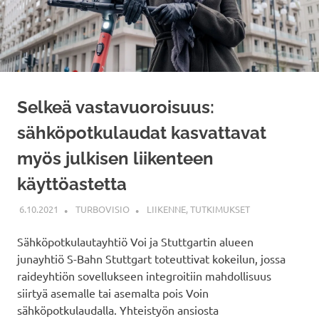
Selkeä vastavuoroisuus:
sähköpotkulaudat kasvattavat
myös julkisen liikenteen
käyttöastetta
6.10.2021
TURBOVISIO
LIIKENNE
,
TUTKIMUKSET
Sähköpotkulautayhtiö Voi ja Stuttgartin alueen
junayhtiö S-Bahn Stuttgart toteuttivat kokeilun, jossa
raideyhtiön sovellukseen integroitiin mahdollisuus
siirtyä asemalle tai asemalta pois Voin
sähköpotkulaudalla. Yhteistyön ansiosta