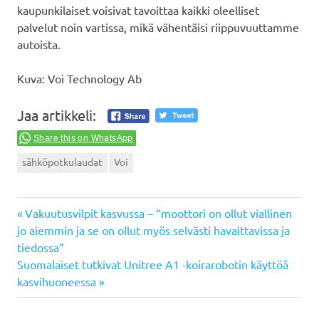
kaupunkilaiset voisivat tavoittaa kaikki oleelliset
palvelut noin vartissa, mikä vähentäisi riippuvuuttamme
autoista.
Kuva: Voi Technology Ab
Jaa artikkeli:
Share this on WhatsApp
sähköpotkulaudat
Voi
Previous
Artikkelien
Vakuutusvilpit kasvussa – “moottori on ollut viallinen
Post:
jo aiemmin ja se on ollut myös selvästi havaittavissa ja
selaus
tiedossa”
Next
Suomalaiset tutkivat Unitree A1 -koirarobotin käyttöä
Post:
kasvihuoneessa