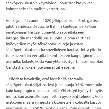
sähköpotkulautoja käyttävien lippuostot kasvoivat
kolmanneksella muihin verrattuna.
Voi käynnisti vuoden 2020 jälkipuoliskolla Stuttgartissa
pilotin yhdessä Deutsche Bahnin kuuluvan paikallisen
junatoimijan kanssa. Junayhtiön sovellukseen
integroitiin mahdollisuus suunitella oma reittinsä
hyödyntäen myös sähköpotkulautoja ja ostaa
sähköpotkulautamatka sovelluksen kautta. Jotta pilotin
tuloksia voitiin vertailla liikenteeseen kaupungin muilla
asemilla, kokeilu koski vain yhtä Stuttgartin asemaa, Bad
Canstattia, joka ei ole päärautatieasema.
– Pilotissa havaittiin, että kyseisellä asemalla
sähköpotkulautailijat ostivat junalippuja 35 % enemmän
kuin kaupungin muilla asemilla. Yhteistyö hyödytti myös
meitä, kun asemalle asennettiin pysäköintitelineet. Voin
matkojen määrä viimeisten kilometrien kohdalla kasvoi
enemmän kuin 250 % pilotin aikana, Voin operatiivinen