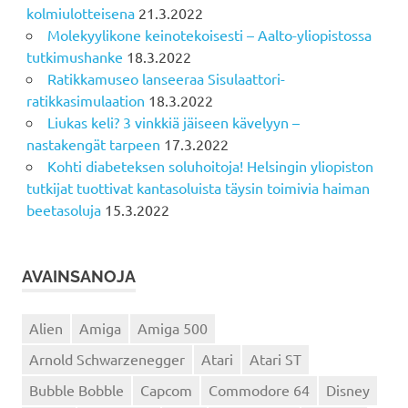
kolmiulotteisena
21.3.2022
Molekyylikone keinotekoisesti – Aalto-yliopistossa
tutkimushanke
18.3.2022
Ratikkamuseo lanseeraa Sisulaattori-
ratikkasimulaation
18.3.2022
Liukas keli? 3 vinkkiä jäiseen kävelyyn –
nastakengät tarpeen
17.3.2022
Kohti diabeteksen soluhoitoja! Helsingin yliopiston
tutkijat tuottivat kantasoluista täysin toimivia haiman
beetasoluja
15.3.2022
AVAINSANOJA
Alien
Amiga
Amiga 500
Arnold Schwarzenegger
Atari
Atari ST
Bubble Bobble
Capcom
Commodore 64
Disney