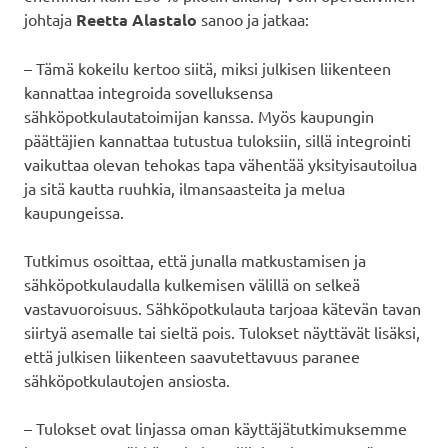
johtaja
Reetta Alastalo
sanoo ja jatkaa:
– Tämä kokeilu kertoo siitä, miksi julkisen liikenteen
kannattaa integroida sovelluksensa
sähköpotkulautatoimijan kanssa. Myös kaupungin
päättäjien kannattaa tutustua tuloksiin, sillä integrointi
vaikuttaa olevan tehokas tapa vähentää yksityisautoilua
ja sitä kautta ruuhkia, ilmansaasteita ja melua
kaupungeissa.
Tutkimus osoittaa, että junalla matkustamisen ja
sähköpotkulaudalla kulkemisen välillä on selkeä
vastavuoroisuus. Sähköpotkulauta tarjoaa kätevän tavan
siirtyä asemalle tai sieltä pois. Tulokset näyttävät lisäksi,
että julkisen liikenteen saavutettavuus paranee
sähköpotkulautojen ansiosta.
– Tulokset ovat linjassa oman käyttäjätutkimuksemme