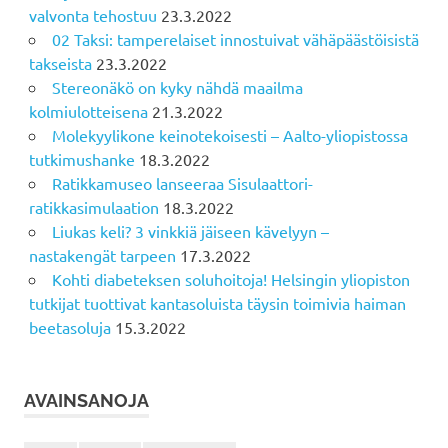
valvonta tehostuu
23.3.2022
02 Taksi: tamperelaiset innostuivat vähäpäästöisistä
takseista
23.3.2022
Stereonäkö on kyky nähdä maailma
kolmiulotteisena
21.3.2022
Molekyylikone keinotekoisesti – Aalto-yliopistossa
tutkimushanke
18.3.2022
Ratikkamuseo lanseeraa Sisulaattori-
ratikkasimulaation
18.3.2022
Liukas keli? 3 vinkkiä jäiseen kävelyyn –
nastakengät tarpeen
17.3.2022
Kohti diabeteksen soluhoitoja! Helsingin yliopiston
tutkijat tuottivat kantasoluista täysin toimivia haiman
beetasoluja
15.3.2022
AVAINSANOJA