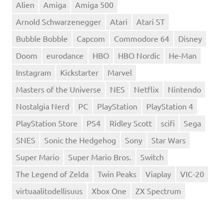
Alien
Amiga
Amiga 500
Arnold Schwarzenegger
Atari
Atari ST
Bubble Bobble
Capcom
Commodore 64
Disney
Doom
eurodance
HBO
HBO Nordic
He-Man
Instagram
Kickstarter
Marvel
Masters of the Universe
NES
Netflix
Nintendo
Nostalgia Nerd
PC
PlayStation
PlayStation 4
PlayStation Store
PS4
Ridley Scott
scifi
Sega
SNES
Sonic the Hedgehog
Sony
Star Wars
Super Mario
Super Mario Bros.
Switch
The Legend of Zelda
Twin Peaks
Viaplay
VIC-20
virtuaalitodellisuus
Xbox One
ZX Spectrum