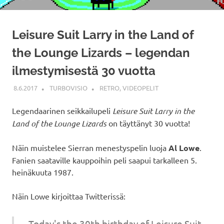
Leisure Suit Larry in the Land of
the Lounge Lizards – legendan
ilmestymisestä 30 vuotta
8.6.2017
TURBOVISIO
RETRO
,
VIDEOPELIT
Legendaarinen seikkailupeli
Leisure Suit Larry in the
Land of the Lounge Lizards
on täyttänyt 30 vuotta!
Näin muistelee Sierran menestyspelin luoja
Al Lowe
.
Fanien saataville kauppoihin peli saapui tarkalleen 5.
heinäkuuta 1987.
Näin Lowe kirjoittaa Twitterissä:
Today's the 30th birthday of Leisure Suit