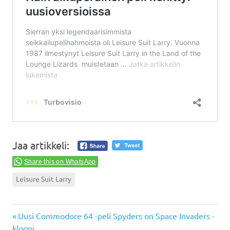
Jaa artikkeli:
Share this on WhatsApp
Leisure Suit Larry
Previous
Artikkelien
Uusi Commodore 64 -peli Spyders on Space Invaders -
Post:
klooni