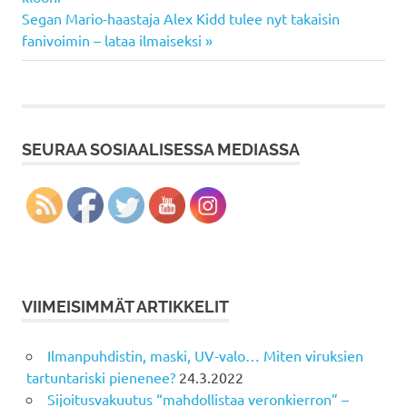
selaus
Next
Segan Mario-haastaja Alex Kidd tulee nyt takaisin
Post:
fanivoimin – lataa ilmaiseksi
SEURAA SOSIAALISESSA MEDIASSA
VIIMEISIMMÄT ARTIKKELIT
Ilmanpuhdistin, maski, UV-valo… Miten viruksien
tartuntariski pienenee?
24.3.2022
Sijoitusvakuutus “mahdollistaa veronkierron” –