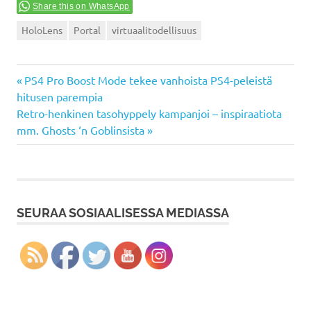
Share this on WhatsApp
HoloLens
Portal
virtuaalitodellisuus
Previous
Artikkelien
PS4 Pro Boost Mode tekee vanhoista PS4-peleistä
Post:
hitusen parempia
selaus
Next
Retro-henkinen tasohyppely kampanjoi – inspiraatiota
Post:
mm. Ghosts ‘n Goblinsista
SEURAA SOSIAALISESSA MEDIASSA