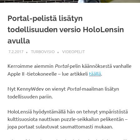
Portal-pelistä lisätyn
todellisuuden versio HoloLensin
avulla
7.2.2017
TURBOVISIO
VIDEOPELIT
Kerroimme aiemmin
Portal
-pelin käännöksestä vanhalle
Apple II -tietokoneelle – lue artikkeli
täällä
.
Nyt KennyWdev on vienyt
Portal
-maailman lisätyn
todellisuuden pariin.
HoloLensiä hyödyntämällä hän on tehnyt ympäristöstä
kulttisuosiota nauttivan puzzle-seikkailun pelikentän –
jopa portaat sulautuvat saumattomasti mukaan.