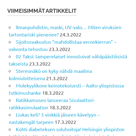
VIIMEISIMMÄT ARTIKKELIT
Ilmanpuhdistin, maski, UV-valo… Miten viruksien
tartuntariski pienenee?
24.3.2022
Sijoitusvakuutus “mahdollistaa veronkierron” –
valvonta tehostuu
23.3.2022
02 Taksi: tamperelaiset innostuivat vähäpäästöisistä
takseista
23.3.2022
Stereonäkö on kyky nähdä maailma
kolmiulotteisena
21.3.2022
Molekyylikone keinotekoisesti – Aalto-yliopistossa
tutkimushanke
18.3.2022
Ratikkamuseo lanseeraa Sisulaattori-
ratikkasimulaation
18.3.2022
Liukas keli? 3 vinkkiä jäiseen kävelyyn –
nastakengät tarpeen
17.3.2022
Kohti diabeteksen soluhoitoja! Helsingin yliopiston