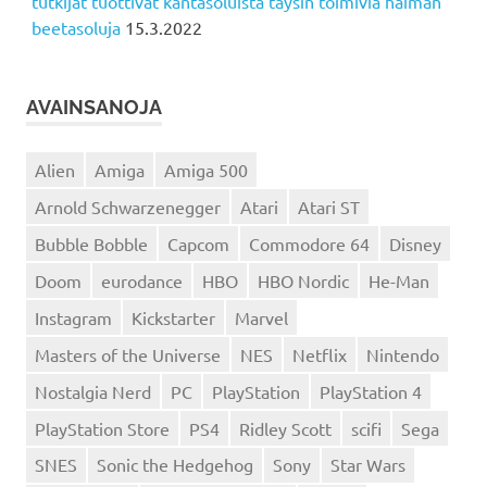
tutkijat tuottivat kantasoluista täysin toimivia haiman
beetasoluja
15.3.2022
AVAINSANOJA
Alien
Amiga
Amiga 500
Arnold Schwarzenegger
Atari
Atari ST
Bubble Bobble
Capcom
Commodore 64
Disney
Doom
eurodance
HBO
HBO Nordic
He-Man
Instagram
Kickstarter
Marvel
Masters of the Universe
NES
Netflix
Nintendo
Nostalgia Nerd
PC
PlayStation
PlayStation 4
PlayStation Store
PS4
Ridley Scott
scifi
Sega
SNES
Sonic the Hedgehog
Sony
Star Wars