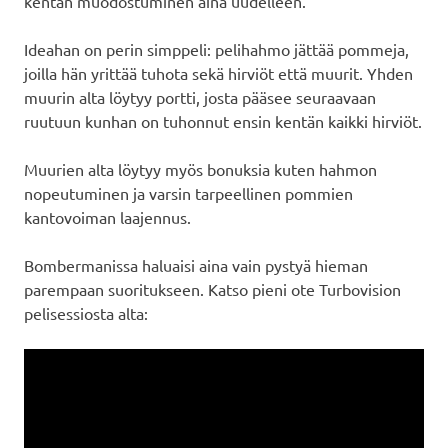
kentän muodostuminen aina uudelleen.
Ideahan on perin simppeli: pelihahmo jättää pommeja,
joilla hän yrittää tuhota sekä hirviöt että muurit. Yhden
muurin alta löytyy portti, josta pääsee seuraavaan
ruutuun kunhan on tuhonnut ensin kentän kaikki hirviöt.
Muurien alta löytyy myös bonuksia kuten hahmon
nopeutuminen ja varsin tarpeellinen pommien
kantovoiman laajennus.
Bombermanissa haluaisi aina vain pystyä hieman
parempaan suoritukseen. Katso pieni ote Turbovision
pelisessiosta alta: