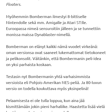
Floaters
.
Myöhemmin Bomberman ilmestyi 8-bittiselle
Nintendolle sekä mm. Amigalle ja Atari ST:lle.
Euroopassa nimeä sensuroitiin jälleen ja se tunnettiin
monissa maissa Dynablaster-nimellä.
Bomberman on elänyt kaikki nämä vuodet virkeänä:
oman versionsa ovat saaneet lukemattomat tietokoneet
ja pelikonsolit. Väitänkin, että Bombermanin peli-idea
on yksi parhaista koskaan.
Testasin nyt Bombermanin yhtä varhaisimmista
versioista eli Pohjois-Amerikan NES-peliä. Ja 80-luvun
versio on todella koukuttava myös yksinpelinä!
Pelaamisesta ei ole tulla loppua, kun aina jää
kismittämään jokin pieni harhaliike. Haastetta lisää vielä