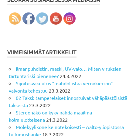
VIIMEISIMMÄT ARTIKKELIT
Ilmanpuhdistin, maski, UV-valo… Miten viruksien
tartuntariski pienenee?
24.3.2022
Sijoitusvakuutus “mahdollistaa veronkierron” –
valvonta tehostuu
23.3.2022
02 Taksi: tamperelaiset innostuivat vähäpäästöisistä
takseista
23.3.2022
Stereonäkö on kyky nähdä maailma
kolmiulotteisena
21.3.2022
Molekyylikone keinotekoisesti – Aalto-yliopistossa
tutkimushanke
18.3.2022