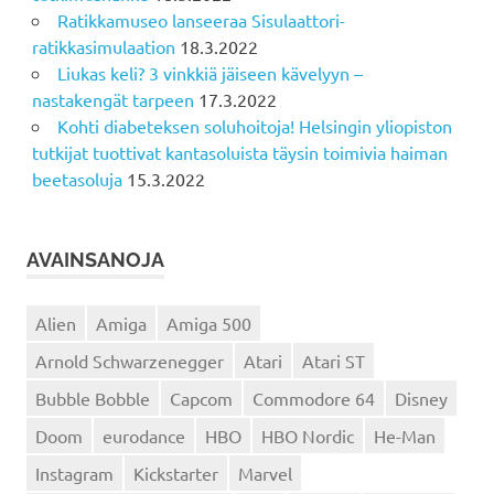
Ratikkamuseo lanseeraa Sisulaattori-
ratikkasimulaation
18.3.2022
Liukas keli? 3 vinkkiä jäiseen kävelyyn –
nastakengät tarpeen
17.3.2022
Kohti diabeteksen soluhoitoja! Helsingin yliopiston
tutkijat tuottivat kantasoluista täysin toimivia haiman
beetasoluja
15.3.2022
AVAINSANOJA
Alien
Amiga
Amiga 500
Arnold Schwarzenegger
Atari
Atari ST
Bubble Bobble
Capcom
Commodore 64
Disney
Doom
eurodance
HBO
HBO Nordic
He-Man
Instagram
Kickstarter
Marvel