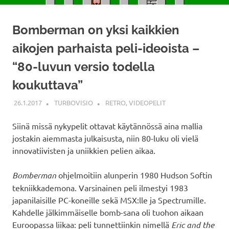
Bomberman on yksi kaikkien
aikojen parhaista peli-ideoista –
“80-luvun versio todella
koukuttava”
26.1.2017
TURBOVISIO
RETRO
,
VIDEOPELIT
Siinä missä nykypelit ottavat käytännössä aina mallia
jostakin aiemmasta julkaisusta, niin 80-luku oli vielä
innovatiivisten ja uniikkien pelien aikaa.
Bomberman
ohjelmoitiin alunperin 1980 Hudson Softin
tekniikkademona. Varsinainen peli ilmestyi 1983
japanilaisille PC-koneille sekä MSX:lle ja Spectrumille.
Kahdelle jälkimmäiselle bomb-sana oli tuohon aikaan
Euroopassa liikaa: peli tunnettiinkin nimellä
Eric and the